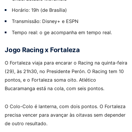
Horário: 19h (de Brasília)
Transmissão: Disney+ e ESPN
Tempo real: o ge acompanha em tempo real.
Jogo
Racing x Fortaleza
O Fortaleza viaja para encarar o Racing na quinta-feira
(29), às 21h30, no Presidente Perón. O Racing tem 10
pontos, e o Fortaleza soma oito. Atlético
Bucaramanga está na cola, com seis pontos.
O Colo-Colo é lanterna, com dois pontos. O Fortaleza
precisa vencer para avançar às oitavas sem depender
de outro resultado.