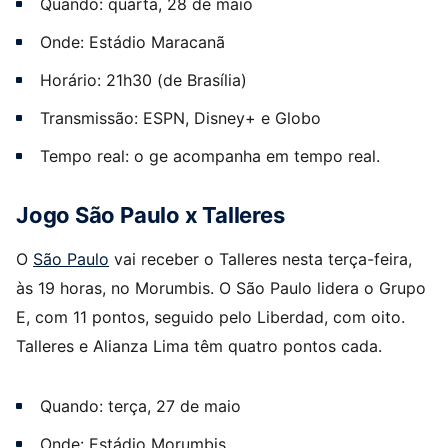
Quando: quarta, 28 de maio
Onde: Estádio Maracanã
Horário: 21h30 (de Brasília)
Transmissão: ESPN, Disney+ e Globo
Tempo real: o ge acompanha em tempo real.
Jogo
São Paulo x Talleres
O
São Paulo
vai receber o Talleres nesta terça-feira,
às 19 horas, no Morumbis. O São Paulo lidera o Grupo
E, com 11 pontos, seguido pelo Liberdad, com oito.
Talleres e Alianza Lima têm quatro pontos cada.
Quando: terça, 27 de maio
Onde: Estádio Morumbis