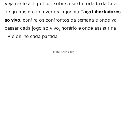
Veja neste artigo tudo sobre a sexta rodada da fase
de grupos o como ver os jogos da
Taça Libertadores
ao vivo
, confira os confrontos da semana e onde vai
passar cada jogo ao vivo, horário e onde assistir na
TV e online cada partida.
PUBLICIDADE