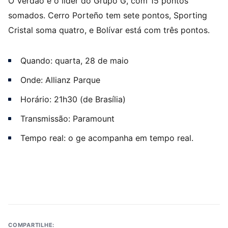
O Verdão é o líder do Grupo G, com 15 pontos
somados. Cerro Porteño tem sete pontos, Sporting
Cristal soma quatro, e Bolívar está com três pontos.
Quando: quarta, 28 de maio
Onde: Allianz Parque
Horário: 21h30 (de Brasília)
Transmissão: Paramount
Tempo real: o ge acompanha em tempo real.
COMPARTILHE: