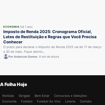
há 1 ano
ECONOMIA
Imposto de Renda 2025: Cronograma Oficial,
Lotes de Restituição e Regras que Você Precisa
Conhecer
O prazo para declarar o Imposto de Renda 2025 vai de 17 de março
a 30 de maio. Fique atento…
Por Anderson Gomes
•
6 min de leitura
A Folha Hoje
Notícias
Sergipe
Bem Estar
Concursos e Seleções
Economia
Futebol
Futebol Ao Vivo
Loteria
Contato