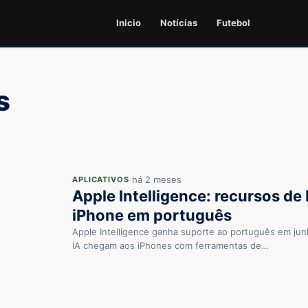
Inicio
Notícias
Futebol
s
há 2 meses
APLICATIVOS
Apple Intelligence: recursos de
iPhone em português
Apple Intelligence ganha suporte ao português em ju
IA chegam aos iPhones com ferramentas de…