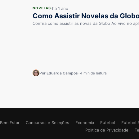
há 1 ano
NOVELAS
Como Assistir Novelas da Globo
Confira como assistir as novas da Globo Ao vivo no apli
Por Eduarda Campos
•
4 min de leitura
Bem Estar
Concursos e Seleções
Economia
Futebol
Futebol 
Política de Privacidade
T