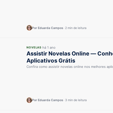
Por Eduarda Campos
•
2 min de leitura
há 1 ano
NOVELAS
Assistir Novelas Online — Con
Aplicativos Grátis
Confira como assistir novelas online nos melhores aplic
Por Eduarda Campos
•
3 min de leitura