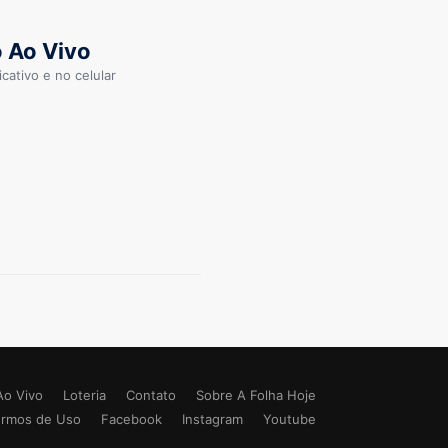
 Ao Vivo
cativo e no celular
Ao Vivo
Loteria
Contato
Sobre A Folha Hoje
ermos de Uso
Facebook
Instagram
Youtube