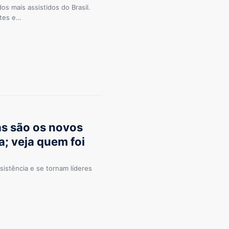
 mais assistidos do Brasil.
ntes e…
s são os novos
a; veja quem foi
istência e se tornam líderes