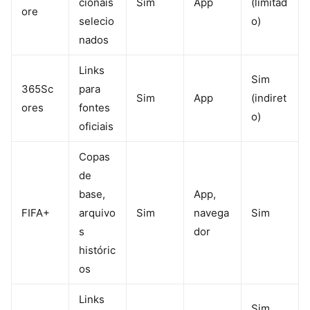
cionais
Sim
App
(limitad
ore
selecio
o)
nados
Links
Sim
365Sc
para
Sim
App
(indiret
ores
fontes
o)
oficiais
Copas
de
base,
App,
FIFA+
arquivo
Sim
navega
Sim
s
dor
históric
os
Links
Sim