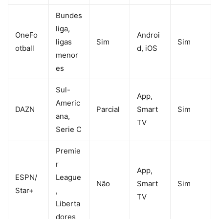
Bundes
liga,
OneFo
Androi
ligas
Sim
Sim
otball
d, iOS
menor
es
Sul-
App,
Americ
DAZN
Parcial
Smart
Sim
ana,
TV
Serie C
Premie
r
App,
ESPN/
League
Não
Smart
Sim
Star+
,
TV
Liberta
dores