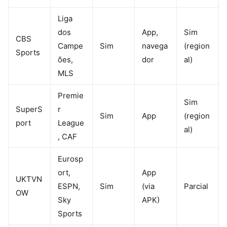
Liga
dos
App,
Sim
CBS
Campe
Sim
navega
(region
Sports
ões,
dor
al)
MLS
Premie
Sim
SuperS
r
Sim
App
(region
port
League
al)
, CAF
Eurosp
ort,
App
UKTVN
ESPN,
Sim
(via
Parcial
OW
Sky
APK)
Sports