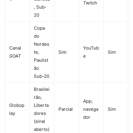
Twitch
, Sub-
20
Copa
do
Nordes
Canal
YouTub
te,
Sim
Sim
GOAT
e
Paulist
ão
Sub-20
Brasilei
rão,
App,
Globop
Liberta
Parcial
navega
Sim
lay
dores
dor
(sinal
aberto)