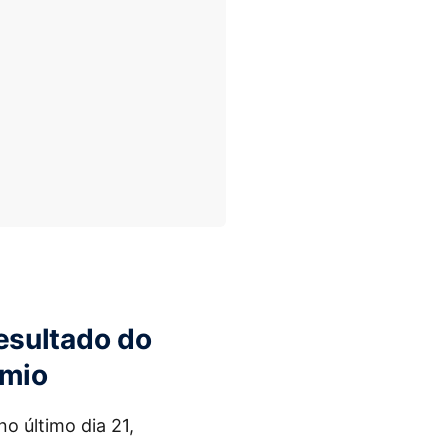
esultado do
êmio
no último dia 21,