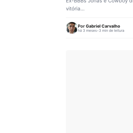
Ex-BBBs Jonas e Cowboy div
vitória…
Por
Gabriel Carvalho
há 3 meses
•
3 min de leitura