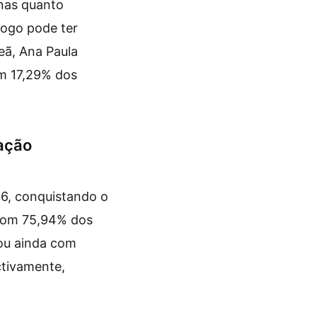
onas quanto
jogo pode ter
eã, Ana Paula
om 17,29% dos
ação
26, conquistando o
 com 75,94% dos
tou ainda com
ctivamente,