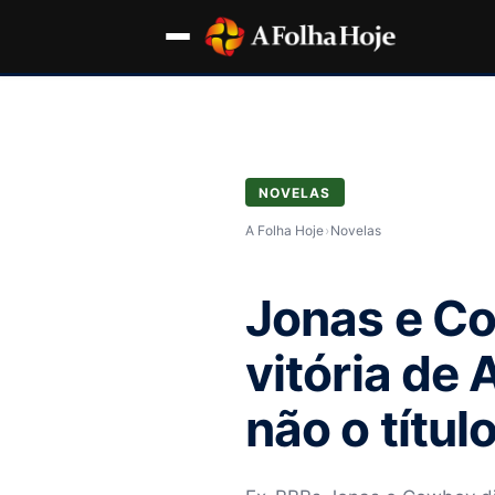
NOVELAS
A Folha Hoje
›
Novelas
Jonas e C
vitória de 
não o título