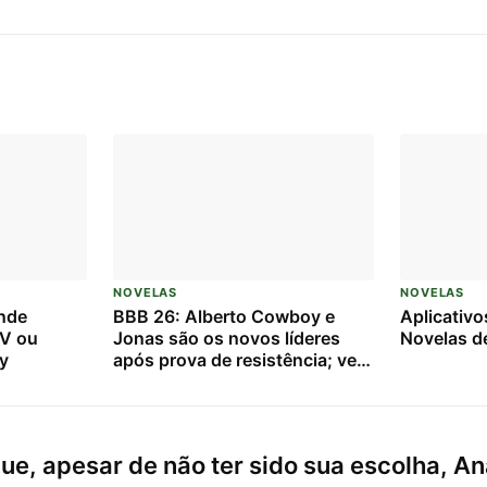
NOVELAS
NOVELAS
nde
BBB 26: Alberto Cowboy e
Aplicativo
TV ou
Jonas são os novos líderes
Novelas d
y
após prova de resistência; veja
quem foi para o VIP
ue, apesar de não ter sido sua escolha, An