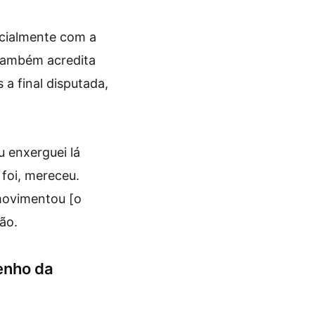
cialmente com a
 também acredita
a final disputada,
 enxerguei lá
 foi, mereceu.
 movimentou [o
ão.
enho da