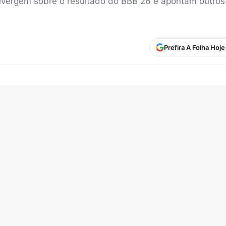
ergem sobre o resultado do BBB 26 e apontam outros f
Prefira A Folha Hoj