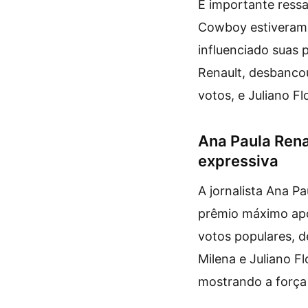
É importante ressa
Cowboy estiveram e
influenciado suas 
Renault, desbancou
votos, e Juliano F
Ana Paula Ren
expressiva
A jornalista Ana P
prêmio máximo apó
votos populares, d
Milena e Juliano F
mostrando a força 