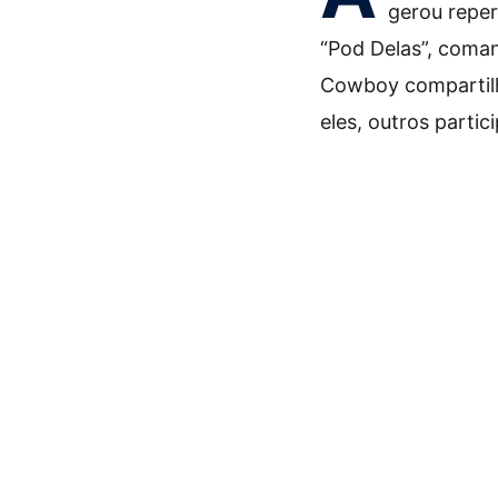
gerou reper
“Pod Delas”, coman
Cowboy compartilh
eles, outros partic