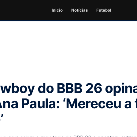
Inicio
Notícias
Futebol
owboy do BBB 26 opin
Ana Paula: ‘Mereceu a 
’