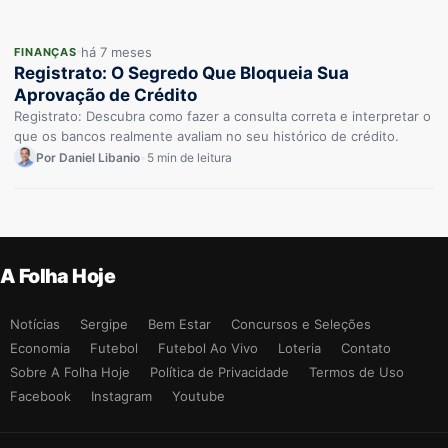
há 7 meses
FINANÇAS
Registrato: O Segredo Que Bloqueia Sua
Aprovação de Crédito
Registrato: Descubra como fazer a consulta correta e interpretar o
que os bancos realmente avaliam no seu histórico de crédito.
Por Daniel Libanio
•
5 min de leitura
A Folha Hoje
Notícias
Sergipe
Bem Estar
Concursos e Seleções
Economia
Futebol
Futebol Ao Vivo
Loteria
Contato
Sobre A Folha Hoje
Política de Privacidade
Termos de Uso
Facebook
Instagram
Youtube