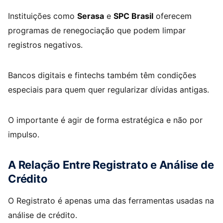
Instituições como
Serasa
e
SPC Brasil
oferecem
programas de renegociação que podem limpar
registros negativos.​
Bancos digitais e fintechs também têm condições
especiais para quem quer regularizar dívidas antigas.​
O importante é agir de forma estratégica e não por
impulso.​
A Relação Entre Registrato e Análise de
Crédito
O Registrato é apenas uma das ferramentas usadas na
análise de crédito.​