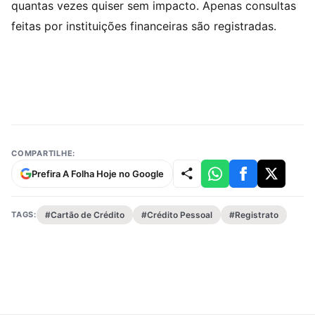
quantas vezes quiser sem impacto. Apenas consultas
feitas por instituições financeiras são registradas.
COMPARTILHE:
Prefira A Folha Hoje no Google
TAGS:
#Cartão de Crédito
#Crédito Pessoal
#Registrato