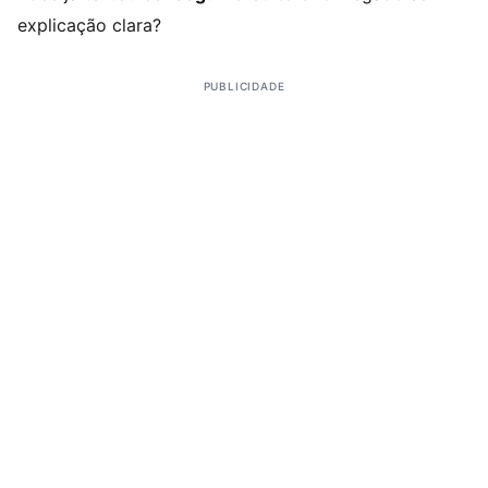
explicação clara?​
PUBLICIDADE