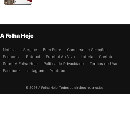
A Folha Hoje
Notícias
Sergipe
Bem Estar
Concursos e Seleções
Economia
Futebol
Futebol Ao Vivo
Loteria
Contato
Sobre A Folha Hoje
Política de Privacidade
Termos de Uso
Facebook
Instagram
Youtube
© 2026 A Folha Hoje. Todos os direitos reservados.