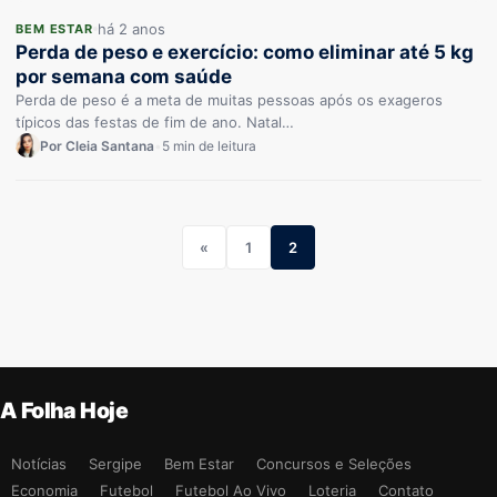
há 2 anos
BEM ESTAR
Perda de peso e exercício: como eliminar até 5 kg
por semana com saúde
Perda de peso é a meta de muitas pessoas após os exageros
típicos das festas de fim de ano. Natal…
Por Cleia Santana
•
5 min de leitura
«
1
2
A Folha Hoje
Notícias
Sergipe
Bem Estar
Concursos e Seleções
Economia
Futebol
Futebol Ao Vivo
Loteria
Contato