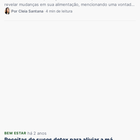
revelar mudanças em sua alimentação, mencionando uma vontade
de comer…
Por Cleia Santana
•
4 min de leitura
há 2 anos
BEM ESTAR
Receitas de sucos detox para aliviar a má