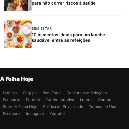
para não correr riscos à saúde
BEM ESTAR
10 alimentos ideais para um lanche
saudável entre as refeições
A Folha Hoje
Notícias
Sergipe
Bem Estar
Concursos e Seleções
Economia
Futebol
Futebol Ao Vivo
Loteria
Contato
Sobre A Folha Hoje
Política de Privacidade
Termos de Uso
Facebook
Instagram
Youtube