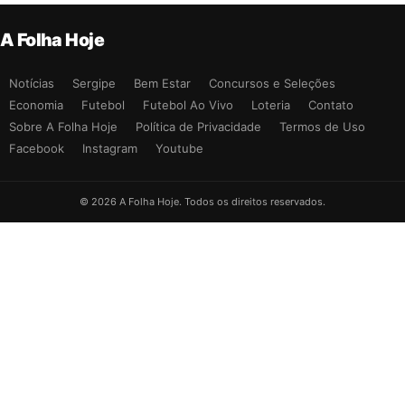
A Folha Hoje
Notícias
Sergipe
Bem Estar
Concursos e Seleções
Economia
Futebol
Futebol Ao Vivo
Loteria
Contato
Sobre A Folha Hoje
Política de Privacidade
Termos de Uso
Facebook
Instagram
Youtube
© 2026 A Folha Hoje. Todos os direitos reservados.