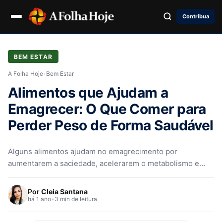
Contribua
BEM ESTAR
A Folha Hoje
›
Bem Estar
Alimentos que Ajudam a
Emagrecer: O Que Comer para
Perder Peso de Forma Saudável
Alguns alimentos ajudam no emagrecimento por
aumentarem a saciedade, acelerarem o metabolismo e
regularem o organismo. Proteínas magras, fibras,
termogênicos, gorduras boas e vegetais de folhas verdes
Por
Cleia Santana
são ótimos aliados para perder peso de forma saudável e
há 1 ano
•
3 min de leitura
equilibrada.