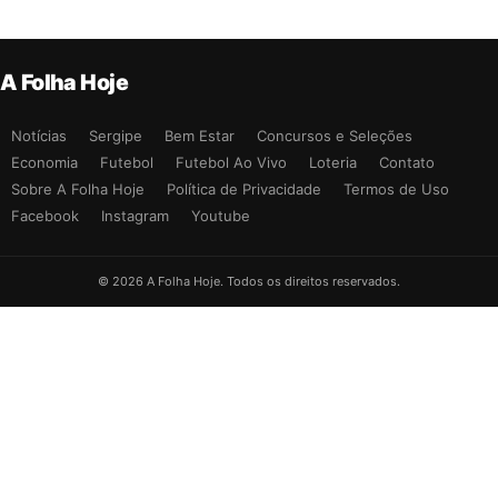
A Folha Hoje
Notícias
Sergipe
Bem Estar
Concursos e Seleções
Economia
Futebol
Futebol Ao Vivo
Loteria
Contato
Sobre A Folha Hoje
Política de Privacidade
Termos de Uso
Facebook
Instagram
Youtube
© 2026 A Folha Hoje. Todos os direitos reservados.