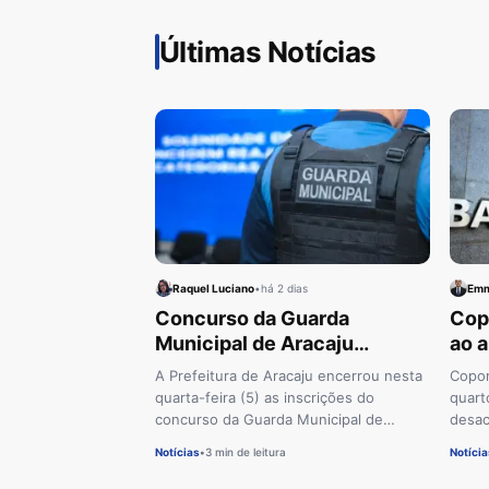
Últimas Notícias
Raquel Luciano
•
há 2 dias
Emm
Concurso da Guarda
Cop
Municipal de Aracaju
ao a
encerra inscrições com 100
A Prefeitura de Aracaju encerrou nesta
Copom
vagas
quarta-feira (5) as inscrições do
quart
concurso da Guarda Municipal de
desac
Aracaju (GMA). O certame oferece 100
Notícias
•
3 min de leitura
Notícia
vagas imediatas…