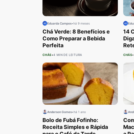
Eduarda Campos
•
há 9 meses
Edu
Chá Verde: 8 Benefícios e
14 C
Como Preparar a Bebida
Dig
Perfeita
Ret
CHÁS
•
4 MIN DE LEITURA
CHÁS
•
Anderson Gomes
•
há 1 ano
And
Bolo de Fubá Fofinho:
Com
Receita Simples e Rápida
Mac
para o Café da Tarde
a P