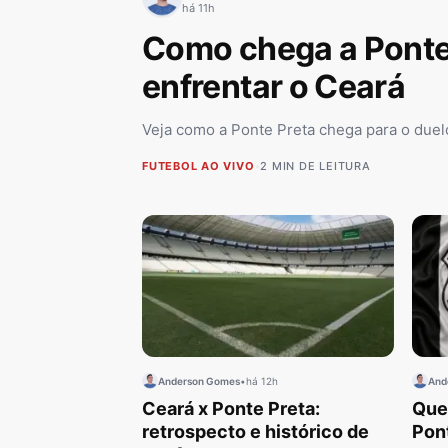
há 11h
Como chega a Ponte
enfrentar o Ceará
Veja como a Ponte Preta chega para o duelo
FUTEBOL AO VIVO
•
2 MIN DE LEITURA
Anderson Gomes
•
há 12h
And
Ceará x Ponte Preta:
Que
retrospecto e histórico de
Pon