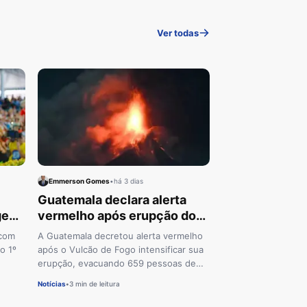
Ver todas
Emmerson Gomes
•
há 3 dias
Guatemala declara alerta
agem
vermelho após erupção do
Vulcão de Fogo
 com
A Guatemala decretou alerta vermelho
o 1º
após o Vulcão de Fogo intensificar sua
erupção, evacuando 659 pessoas de
oito aldeias. O vulcão, o mais ativo da
Notícias
•
3 min de leitura
América Central, expele lava e cinzas
que podem atingir mais de 7 mil metros.