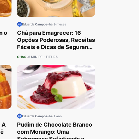
Eduarda Campos
•
há 9 meses
m o
Chá para Emagrecer: 16
Opções Poderosas, Receitas
Fáceis e Dicas de Segurança
para Você!
CHÁS
•
6 MIN DE LEITURA
Eduarda Campos
•
há 1 ano
: A
Pudim de Chocolate Branco
cê
com Morango: Uma
Sobremesa Sofisticada e