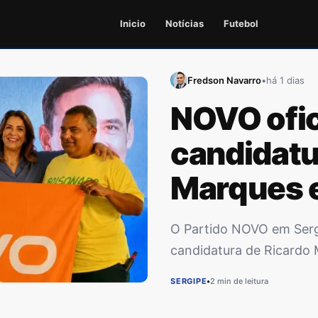
Inicio
Notícias
Futebol
Fredson Navarro
•
há 1 dias
NOVO ofic
candidatu
Marques 
candidato
O Partido NOVO em Serg
Federal e
candidatura de Ricardo
durante a convenção es
SERGIPE
•
2 min de leitura