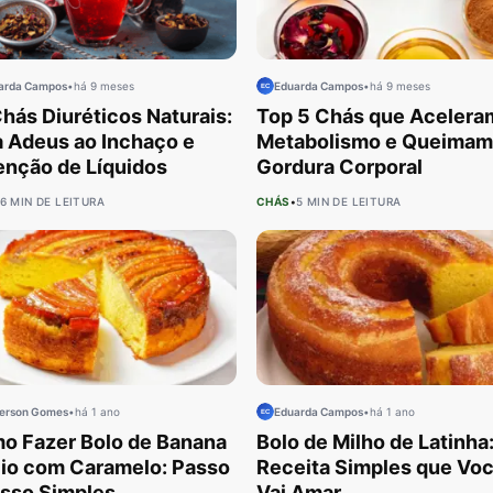
arda Campos
•
há 9 meses
Eduarda Campos
•
há 9 meses
hás Diuréticos Naturais:
Top 5 Chás que Acelera
a Adeus ao Inchaço e
Metabolismo e Queimam
enção de Líquidos
Gordura Corporal
6 MIN DE LEITURA
CHÁS
•
5 MIN DE LEITURA
erson Gomes
•
há 1 ano
Eduarda Campos
•
há 1 ano
o Fazer Bolo de Banana
Bolo de Milho de Latinha
io com Caramelo: Passo
Receita Simples que Vo
asso Simples
Vai Amar