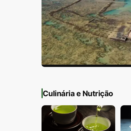
CONCURSO PÚBLICO
Alagoas abre con
Culinária e Nutrição
para professor
Concurso Seduc-AL 2026: 1.620 vagas