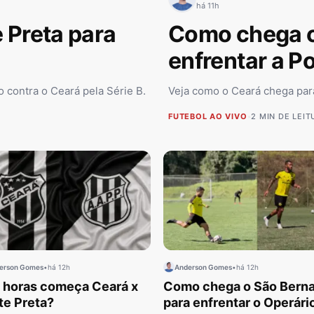
há 11h
 Preta para
Como chega o
enfrentar a P
 contra o Ceará pela Série B.
Veja como o Ceará chega para
FUTEBOL AO VIVO
•
2 MIN DE LEIT
erson Gomes
•
há 12h
Anderson Gomes
•
há 12h
 horas começa Ceará x
Como chega o São Bern
te Preta?
para enfrentar o Operár