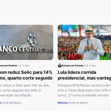
erson Gomes
•
há 2 dias
Emmerson Gomes
•
há 3 dias
om reduz Selic para 14%
Lula lidera corrida
no, quarto corte seguido
presidencial, mas vant
sobre Flávio cai
 reduz a Selic para 14% ao ano,
Pesquisa BTG/Nexus mostra Lula
o corte seguido em meio à
41% e Flávio Bolsonaro com 37% n
eleração da inflação.
turno; 2º turno é empate técnico.
s
•
3 min de leitura
Notícias
•
3 min de leitura