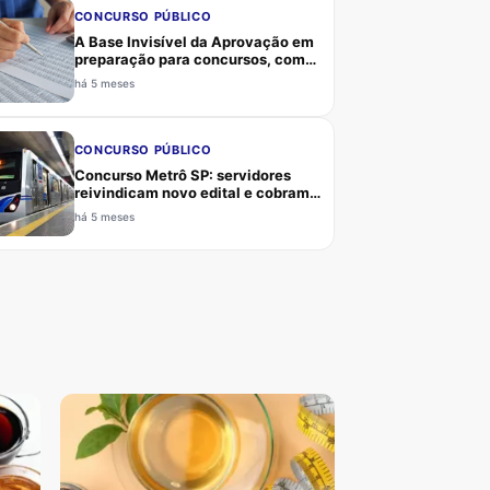
CONCURSO PÚBLICO
A Base Invisível da Aprovação em
preparação para concursos, como
sono, alimentação, exercício e
há 5 meses
saúde mental sustentam
rendimento, memória, foco e
resiliência
CONCURSO PÚBLICO
Concurso Metrô SP: servidores
reivindicam novo edital e cobram
atualização de vagas, requisitos e
há 5 meses
critérios para Agente, Analista,
Enfermeiro e Médico do Trabalho