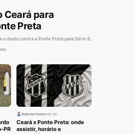
 Ceará para
onte Preta
 o duelo contra a Ponte Preta pela Série B.
URA
Anderson Gomes
•
há 12h
ardo
Ceará x Ponte Preta: onde
io-PR
assistir, horário e