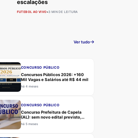
escalações
FUTEBOL AO VIVO
•
3 MIN DE LEITURA
Ver tudo
CONCURSO PÚBLICO
Concursos Públicos 2026: +160
Mil Vagas e Salários até R$ 44 mil
há 4 meses
CONCURSO PÚBLICO
Concurso Prefeitura de Capela
(AL): sem novo edital previsto,
último certame em 2010 pela
há 5 meses
banca CERCON, candidatos
devem acompanhar canais oficiais
e Estratégia Concursos