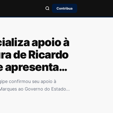
Contribua
ializa apoio à
ra de Ricardo
e apresenta
s à Câmara
ipe confirmou seu apoio à
m Sergipe
 Marques ao Governo do Estado
tadual do PL,…