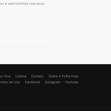
so e sem furinhos com essa
Ao Vivo
Loteria
Contato
Sobre A Folha Hoje
ermos de Uso
Facebook
Instagram
Youtube