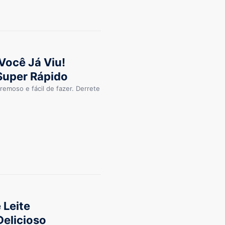
Você Já Viu!
 Super Rápido
remoso e fácil de fazer. Derrete
 Leite
Delicioso