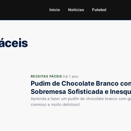
Inicio
Notícias
Futebol
áceis
há 1 ano
RECEITAS FÁCEIS
Pudim de Chocolate Branco c
Sobremesa Sofisticada e Inesqu
Aprenda a fazer um pudim de chocolate branco com ge
cremoso e muito delicioso!