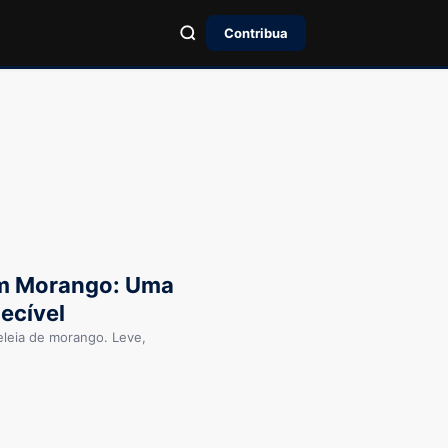
Contribua
om Morango: Uma
ecível
leia de morango. Leve,