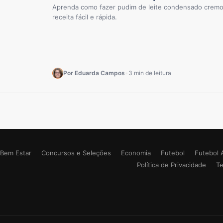
Aprenda como fazer pudim de leite condensado cremo
receita fácil e rápida.
Por Eduarda Campos
•
3 min de leitura
Bem Estar
Concursos e Seleções
Economia
Futebol
Futebol 
Política de Privacidade
T