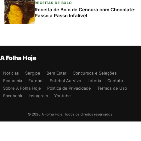
RECEITAS DE BOLO
Receita de Bolo de Cenoura com Chocolate:
Passo a Passo Infalível
A Folha Hoje
Notícias
Sergipe
Bem Estar
Concursos e Seleções
Economia
Futebol
Futebol Ao Vivo
Loteria
Contato
Sobre A Folha Hoje
Política de Privacidade
Termos de Uso
Facebook
Instagram
Youtube
© 2026 A Folha Hoje. Todos os direitos reservados.