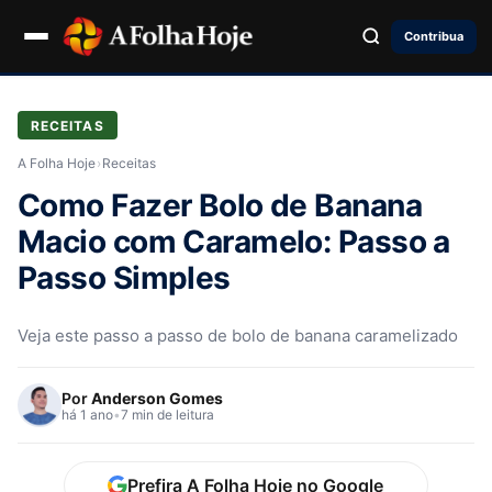
Contribua
RECEITAS
A Folha Hoje
›
Receitas
Como Fazer Bolo de Banana
Macio com Caramelo: Passo a
Passo Simples
Veja este passo a passo de bolo de banana caramelizado
Por
Anderson Gomes
há 1 ano
•
7 min de leitura
Prefira A Folha Hoje no Google