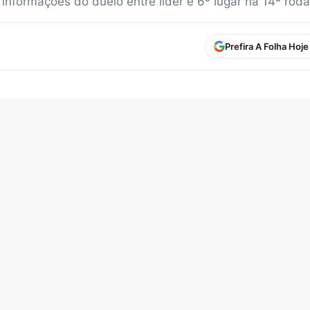
e informações do duelo entre líder e 6º lugar na 14ª rod
Prefira A Folha Hoj