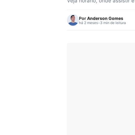
Veja horário, onde assistir 
Por
Anderson Gomes
há 2 meses
•
3 min de leitura