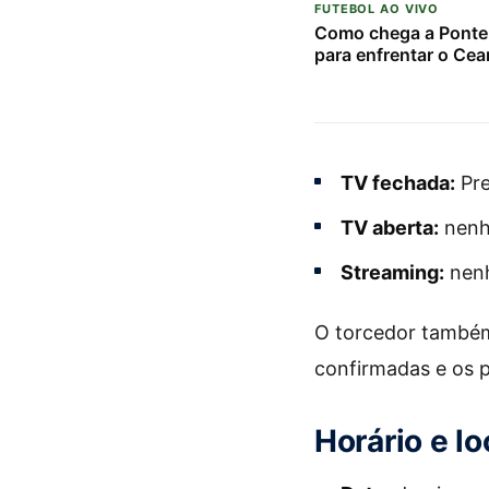
FUTEBOL AO VIVO
Como chega a Ponte
para enfrentar o Cea
TV fechada:
Pre
TV aberta:
nenh
Streaming:
nenh
O torcedor também
confirmadas e os p
Horário e lo