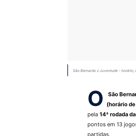
São Bernardo x Juventude - horário, 
O
São Berna
(horário de
pela
14ª rodada da
pontos em 13 jogo
partidas.