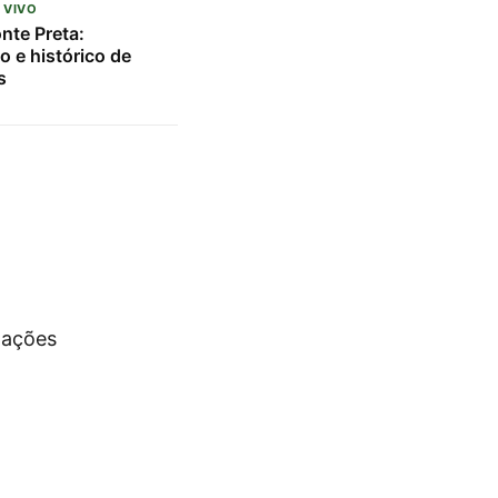
 VIVO
nte Preta:
o e histórico de
s
lações