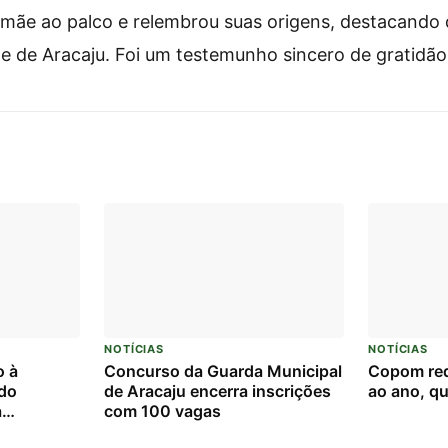
a mãe ao palco e relembrou suas origens, destacando
e de Aracaju. Foi um testemunho sincero de gratidã
NOTÍCIAS
NOTÍCIAS
o à
Concurso da Guarda Municipal
Copom red
rdo
de Aracaju encerra inscrições
ao ano, qu
a
com 100 vagas
 Federal