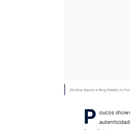
Silvânia Aquino e Berg Rabelo no Fo
P
oucos shows
autenticida