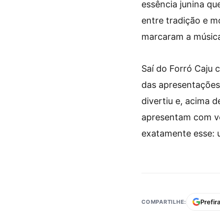
essência junina qu
entre tradição e m
marcaram a música
Saí do Forró Caju 
das apresentações
divertiu e, acima 
apresentam com ver
exatamente esse: u
Prefir
COMPARTILHE: