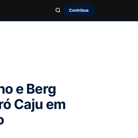
Contribua
no e Berg
ró Caju em
o