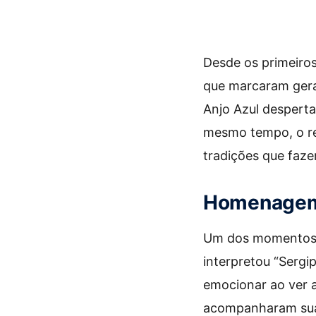
Desde os primeiro
que marcaram gera
Anjo Azul despert
mesmo tempo, o rep
tradições que faze
Homenagem
Um dos momentos m
interpretou “Sergip
emocionar ao ver 
acompanharam sua 