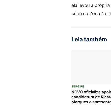
ela levou a própri
criou na Zona Nort
Leia também
SERGIPE
NOVO oficializa apoi
candidatura de Rica
Marques e apresent
candidatos à Câmara