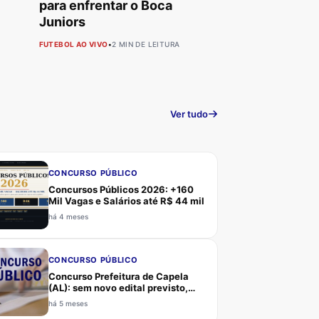
para enfrentar o Boca
Juniors
FUTEBOL AO VIVO
•
2 MIN DE LEITURA
Ver tudo
CONCURSO PÚBLICO
Concursos Públicos 2026: +160
Mil Vagas e Salários até R$ 44 mil
há 4 meses
CONCURSO PÚBLICO
Concurso Prefeitura de Capela
(AL): sem novo edital previsto,
último certame em 2010 pela
há 5 meses
banca CERCON, candidatos