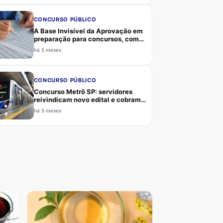
devem acompanhar canais oficiais
e Estratégia Concursos
CONCURSO PÚBLICO
A Base Invisível da Aprovação em
preparação para concursos, como
sono, alimentação, exercício e
há 5 meses
saúde mental sustentam
rendimento, memória, foco e
resiliência
CONCURSO PÚBLICO
Concurso Metrô SP: servidores
reivindicam novo edital e cobram
atualização de vagas, requisitos e
há 5 meses
critérios para Agente, Analista,
Enfermeiro e Médico do Trabalho