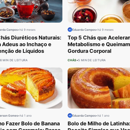
arda Campos
•
há 9 meses
Eduarda Campos
•
há 9 meses
hás Diuréticos Naturais:
Top 5 Chás que Acelera
a Adeus ao Inchaço e
Metabolismo e Queimam
enção de Líquidos
Gordura Corporal
6 MIN DE LEITURA
CHÁS
•
5 MIN DE LEITURA
erson Gomes
•
há 1 ano
Eduarda Campos
•
há 1 ano
o Fazer Bolo de Banana
Bolo de Milho de Latinha