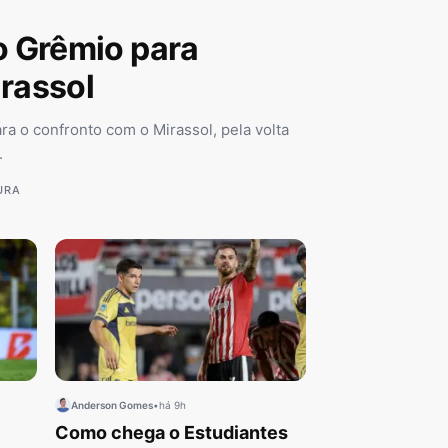
 Grêmio para
irassol
a o confronto com o Mirassol, pela volta
.
URA
Anderson Gomes
•
há 9h
Como chega o Estudiantes