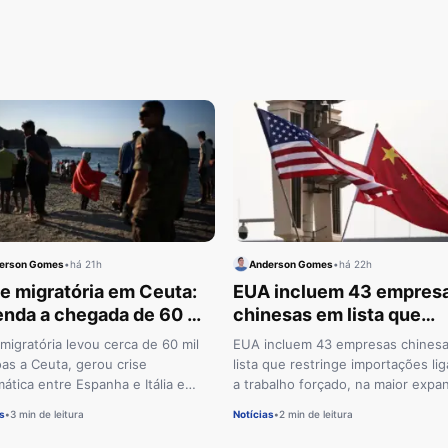
erson Gomes
•
há 21h
Anderson Gomes
•
há 22h
e migratória em Ceuta:
EUA incluem 43 empres
enda a chegada de 60 mil
chinesas em lista que
oas e a resposta da
restringe importações
 migratória levou cerca de 60 mil
EUA incluem 43 empresas chines
anha
as a Ceuta, gerou crise
lista que restringe importações li
mática entre Espanha e Itália e
a trabalho forçado, na maior expa
ão de emergência de ministros da
do mecanismo desde 2021.
s
•
3 min de leitura
Notícias
•
2 min de leitura
 Europeia.