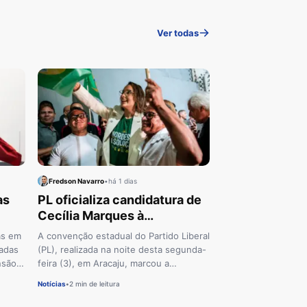
Ver todas
Fredson Navarro
•
há 1 dias
as
PL oficializa candidatura de
Cecília Marques à
Assembleia Legislativa de
as em
A convenção estadual do Partido Liberal
Sergipe
gadas
(PL), realizada na noite desta segunda-
nsão
feira (3), em Aracaju, marcou a
homologação da candidatura…
Notícias
•
2 min de leitura