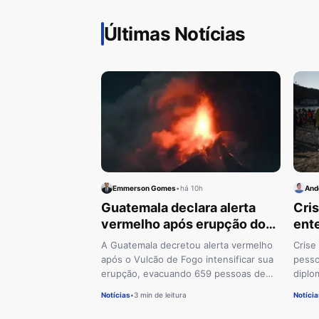
Últimas Notícias
Emmerson Gomes
•
há 10h
And
Guatemala declara alerta
Cris
vermelho após erupção do
ent
Vulcão de Fogo
pess
A Guatemala decretou alerta vermelho
Crise
Esp
após o Vulcão de Fogo intensificar sua
pesso
erupção, evacuando 659 pessoas de
diplo
oito aldeias. O vulcão, o mais ativo da
reuni
Notícias
•
3 min de leitura
Notícia
América Central, expele lava e cinzas
União
que podem atingir mais de 7 mil metros.