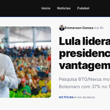
Inicio
Notícias
Futebol
Emmerson Gomes
•
há 9h
Lula lider
presidenc
vantagem 
cai
Pesquisa BTG/Nexus mos
Bolsonaro com 37% no 1º
NOTÍCIAS
•
3 min de leitura