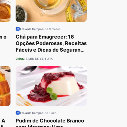
Eduarda Campos
•
há 9 meses
m o
Chá para Emagrecer: 16
Opções Poderosas, Receitas
Fáceis e Dicas de Segurança
para Você!
CHÁS
•
6 MIN DE LEITURA
Eduarda Campos
•
há 1 ano
: A
Pudim de Chocolate Branco