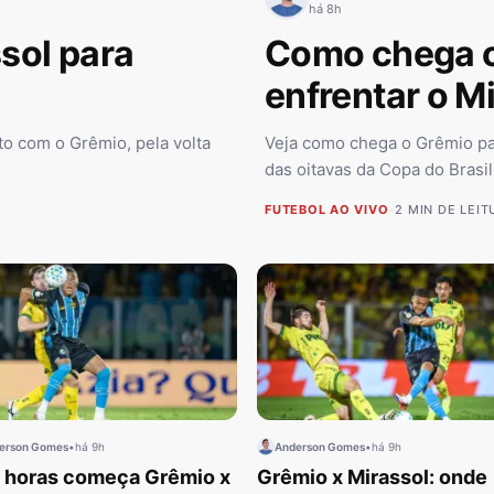
há 8h
sol para
Como chega o
enfrentar o M
to com o Grêmio, pela volta
Veja como chega o Grêmio par
das oitavas da Copa do Brasil
FUTEBOL AO VIVO
•
2 MIN DE LEIT
erson Gomes
•
há 9h
Anderson Gomes
•
há 9h
 horas começa Grêmio x
Grêmio x Mirassol: onde