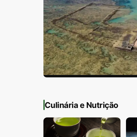
CONCURSO PÚBLICO
Alagoas abre con
Culinária e Nutrição
para professor
Concurso Seduc-AL 2026: 1.620 vagas