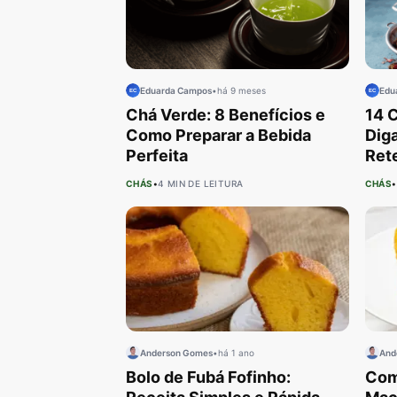
Eduarda Campos
•
há 9 meses
Edu
Chá Verde: 8 Benefícios e
14 C
Como Preparar a Bebida
Dig
Perfeita
Ret
CHÁS
•
4 MIN DE LEITURA
CHÁS
•
Anderson Gomes
•
há 1 ano
And
Bolo de Fubá Fofinho:
Com