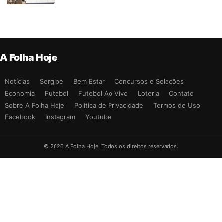
A Folha Hoje
Notícias
Sergipe
Bem Estar
Concursos e Seleções
Economia
Futebol
Futebol Ao Vivo
Loteria
Contato
Sobre A Folha Hoje
Política de Privacidade
Termos de Uso
Facebook
Instagram
Youtube
© 2026 A Folha Hoje. Todos os direitos reservados.