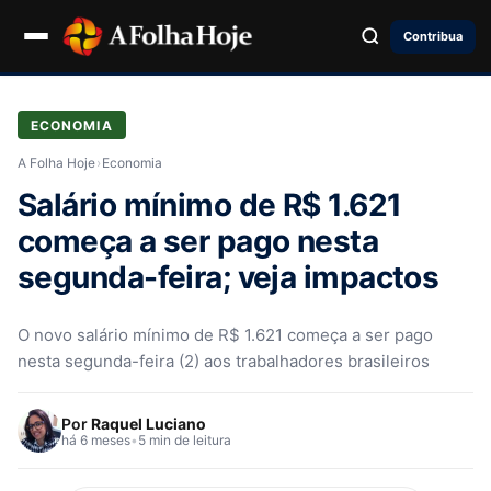
Contribua
ECONOMIA
A Folha Hoje
›
Economia
Salário mínimo de R$ 1.621
começa a ser pago nesta
segunda-feira; veja impactos
O novo salário mínimo de R$ 1.621 começa a ser pago
nesta segunda-feira (2) aos trabalhadores brasileiros
Por
Raquel Luciano
há 6 meses
•
5 min de leitura