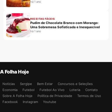
há 1 ano
RECEITAS FÁCEIS
Pudim de Chocolate Branco com Morango:
Uma Sobremesa Sofisticada e Inesquecível
há 1 ano
A Folha Hoje
Notícias
Sergipe
Bem Estar
Concursos e Seleções
Economia
Futebol
Futebol Ao Vivo
Loteria
Contato
Sobre A Folha Hoje
Política de Privacidade
Termos de Uso
Facebook
Instagram
Youtube