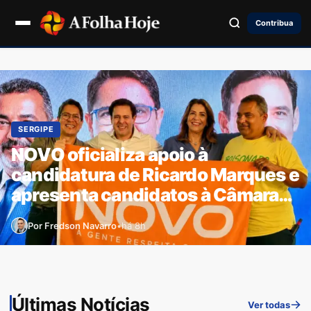
Contribua
SERGIPE
NOVO oficializa apoio à
candidatura de Ricardo Marques e
apresenta candidatos à Câmara
Federal em Sergipe
Fredson Navarro
•
há 8h
Últimas Notícias
Ver todas