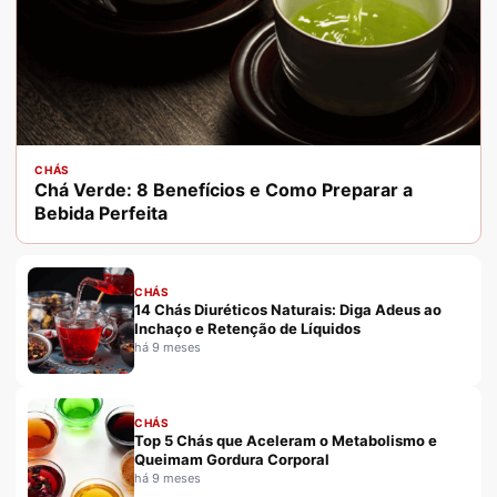
CHÁS
Chá Verde: 8 Benefícios e Como Preparar a
Bebida Perfeita
CHÁS
14 Chás Diuréticos Naturais: Diga Adeus ao
Inchaço e Retenção de Líquidos
há 9 meses
CHÁS
Top 5 Chás que Aceleram o Metabolismo e
Queimam Gordura Corporal
há 9 meses