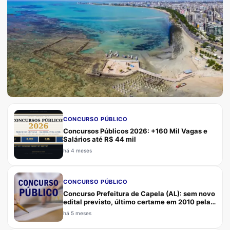
CONCURSO PÚBLICO
CONCURSO PÚBLICO
Concursos Públicos 2026: +160 Mil Vagas e
Alagoas abre concurso com
Salários até R$ 44 mil
1.620 vagas para professor
há 4 meses
Concurso Seduc-AL 2026: 1.620 vagas para
CONCURSO PÚBLICO
professor em Alagoas
Concurso Prefeitura de Capela (AL): sem novo
edital previsto, último certame em 2010 pela
banca CERCON, candidatos devem
há 5 meses
acompanhar canais oficiais e Estratégia
Concursos