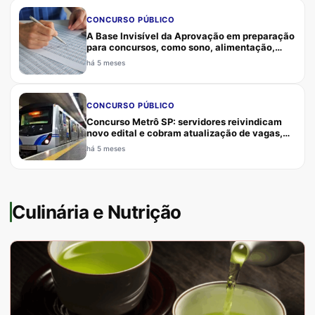
CONCURSO PÚBLICO
A Base Invisível da Aprovação em preparação
para concursos, como sono, alimentação,
exercício e saúde mental sustentam
há 5 meses
rendimento, memória, foco e resiliência
CONCURSO PÚBLICO
Concurso Metrô SP: servidores reivindicam
novo edital e cobram atualização de vagas,
requisitos e critérios para Agente, Analista,
há 5 meses
Enfermeiro e Médico do Trabalho
Culinária e Nutrição