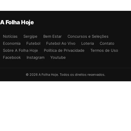
A Folha Hoje
Notícias
Sergipe
Bem Estar
Concursos e Seleções
Economia
Futebol
Futebol Ao Vivo
Loteria
Contato
Sobre A Folha Hoje
Política de Privacidade
Termos de Uso
Facebook
Instagram
Youtube
© 2026 A Folha Hoje. Todos os direitos reservados.