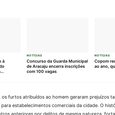
NOTÍCIAS
NOTÍCIAS
o à
Concurso da Guarda Municipal
Copom red
rdo
de Aracaju encerra inscrições
ao ano, qu
a
com 100 vagas
 Federal
 os furtos atribuídos ao homem geraram prejuízos ta
 para estabelecimentos comerciais da cidade. O histó
stros anteriores por delitos de mesma natureza, fort