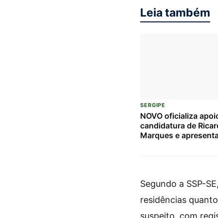
Leia também
SERGIPE
NOVO oficializa apoi
candidatura de Rica
Marques e apresent
candidatos à Câmara
em Sergipe
Segundo a SSP-SE,
residências quanto
suspeito, com regi