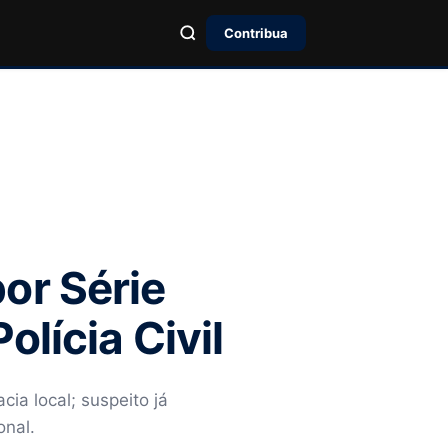
Contribua
or Série
lícia Civil
ia local; suspeito já
onal.