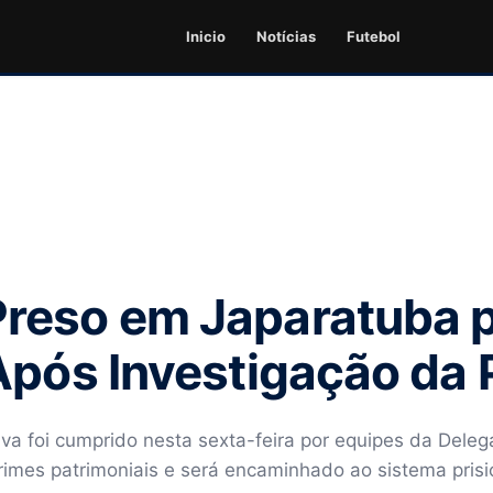
Inicio
Notícias
Futebol
reso em Japaratuba p
pós Investigação da Po
a foi cumprido nesta sexta-feira por equipes da Delegac
imes patrimoniais e será encaminhado ao sistema prisi