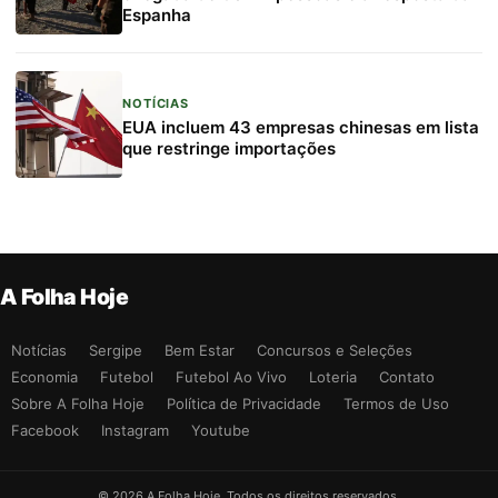
Espanha
NOTÍCIAS
EUA incluem 43 empresas chinesas em lista
que restringe importações
A Folha Hoje
Notícias
Sergipe
Bem Estar
Concursos e Seleções
Economia
Futebol
Futebol Ao Vivo
Loteria
Contato
Sobre A Folha Hoje
Política de Privacidade
Termos de Uso
Facebook
Instagram
Youtube
© 2026 A Folha Hoje. Todos os direitos reservados.