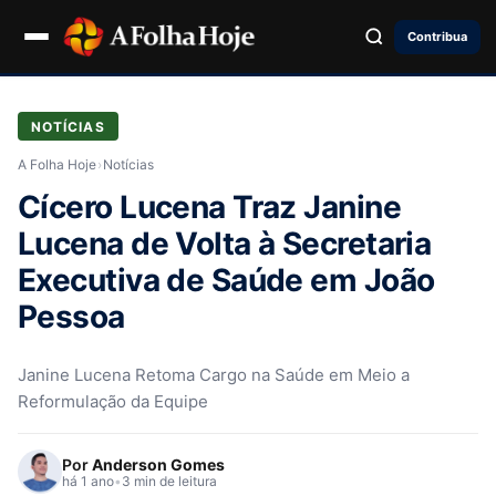
Contribua
NOTÍCIAS
A Folha Hoje
›
Notícias
Cícero Lucena Traz Janine
Lucena de Volta à Secretaria
Executiva de Saúde em João
Pessoa
Janine Lucena Retoma Cargo na Saúde em Meio a
Reformulação da Equipe
Por
Anderson Gomes
há 1 ano
•
3 min de leitura