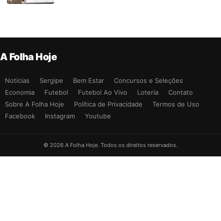
A Folha Hoje
Notícias
Sergipe
Bem Estar
Concursos e Seleções
Economia
Futebol
Futebol Ao Vivo
Loteria
Contato
Sobre A Folha Hoje
Política de Privacidade
Termos de Uso
Facebook
Instagram
Youtube
© 2026 A Folha Hoje. Todos os direitos reservados.