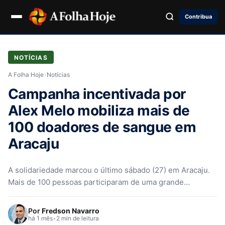
Contribua
NOTÍCIAS
A Folha Hoje
›
Notícias
Campanha incentivada por
Alex Melo mobiliza mais de
100 doadores de sangue em
Aracaju
A solidariedade marcou o último sábado (27) em Aracaju.
Mais de 100 pessoas participaram de uma grande
campanha de doação…
Por
Fredson Navarro
há 1 mês
•
2 min de leitura