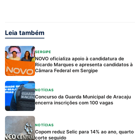
Leia também
SERGIPE
NOVO oficializa apoio à candidatura de
Ricardo Marques e apresenta candidatos à
Câmara Federal em Sergipe
NOTÍCIAS
Concurso da Guarda Municipal de Aracaju
encerra inscrições com 100 vagas
NOTÍCIAS
Copom reduz Selic para 14% ao ano, quarto
corte seguido