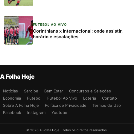
FUTEBOL AO VIVO
Corinthians x Internacional: onde assistir,
horário e escalações
A Folha Hoje
Notícias
Sergipe
Bem Estar
Concursos e Seleções
Economia
Futebol
Futebol Ao Vivo
Loteria
Contato
Sobre A Folha Hoje
Política de Privacidade
Termos de Uso
Facebook
Instagram
Youtube
© 2026 A Folha Hoje. Todos os direitos reservados.