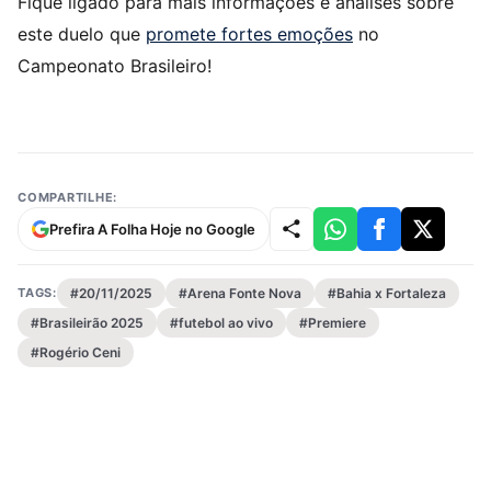
Fique ligado para mais informações e análises sobre
este duelo que
promete fortes emoções
no
Campeonato Brasileiro!
COMPARTILHE:
Prefira A Folha Hoje no Google
TAGS:
#20/11/2025
#Arena Fonte Nova
#Bahia x Fortaleza
#Brasileirão 2025
#futebol ao vivo
#Premiere
#Rogério Ceni