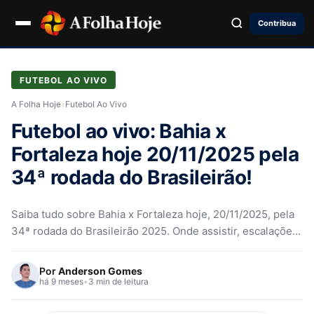
Contribua
FUTEBOL AO VIVO
A Folha Hoje
›
Futebol Ao Vivo
Futebol ao vivo: Bahia x
Fortaleza hoje 20/11/2025 pela
34ª rodada do Brasileirão!
Saiba tudo sobre Bahia x Fortaleza hoje, 20/11/2025, pela
34ª rodada do Brasileirão 2025. Onde assistir, escalações,
horário e mais!
Por
Anderson Gomes
há 9 meses
•
3 min de leitura