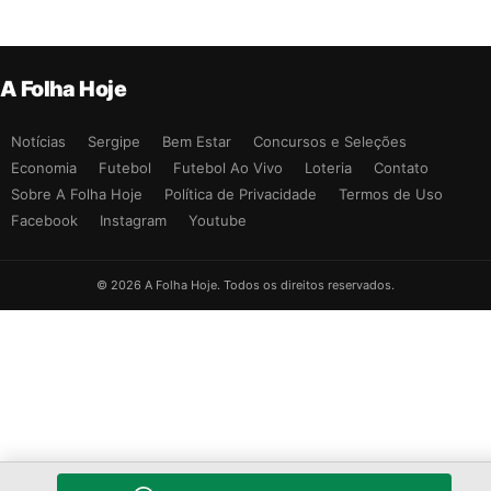
A Folha Hoje
Notícias
Sergipe
Bem Estar
Concursos e Seleções
Economia
Futebol
Futebol Ao Vivo
Loteria
Contato
Sobre A Folha Hoje
Política de Privacidade
Termos de Uso
Facebook
Instagram
Youtube
© 2026 A Folha Hoje. Todos os direitos reservados.