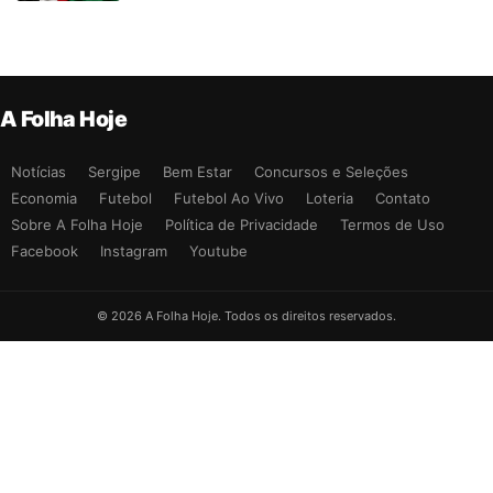
A Folha Hoje
Notícias
Sergipe
Bem Estar
Concursos e Seleções
Economia
Futebol
Futebol Ao Vivo
Loteria
Contato
Sobre A Folha Hoje
Política de Privacidade
Termos de Uso
Facebook
Instagram
Youtube
© 2026 A Folha Hoje. Todos os direitos reservados.