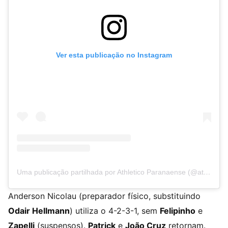
Ver esta publicação no Instagram
Uma publicação partilhada por Athletico Paranaense (@athleticoparanaense)
Anderson Nicolau (preparador físico, substituindo
Odair Hellmann
) utiliza o 4-2-3-1, sem
Felipinho
e
Zapelli
(suspensos).
Patrick
e
João Cruz
retornam.