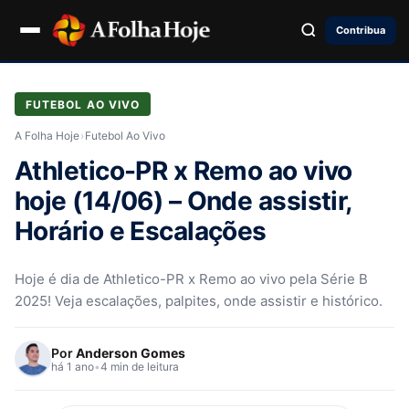
Contribua
FUTEBOL AO VIVO
A Folha Hoje
›
Futebol Ao Vivo
Athletico-PR x Remo ao vivo
hoje (14/06) – Onde assistir,
Horário e Escalações
Hoje é dia de Athletico-PR x Remo ao vivo pela Série B
2025! Veja escalações, palpites, onde assistir e histórico.
Por
Anderson Gomes
há 1 ano
•
4 min de leitura