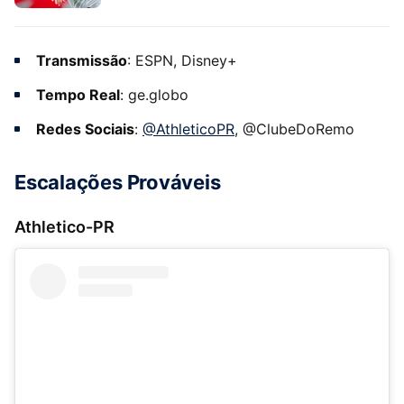
Transmissão
: ESPN, Disney+
Tempo Real
: ge.globo
Redes Sociais
:
@AthleticoPR
, @ClubeDoRemo
Escalações Prováveis
Athletico-PR