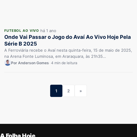
há 1 ano
FUTEBOL AO VIVO
Onde Vai Passar o Jogo do Avaí Ao Vivo Hoje Pela
Série B 2025
A Ferroviária recebe o Avaí nesta quinta-feira, 15 de maio de 2025,
na Arena Fonte Luminosa, em Araraquara, às 21h35…
Por Anderson Gomes
•
4 min de leitura
1
2
»
A Folha Hoje