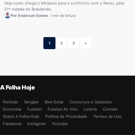
Veja como chega o Mirassol para o confronto com o Remo, pela
21ª rodada do Brasileirão.
Por Anderson Gomes
•
1 min de leitura
1
2
3
»
A Folha Hoje
Notícias
Sergipe
Bem Estar
Concursos e Seleções
Economia
Futebol
Futebol Ao Vivo
Loteria
Contato
Sobre A Folha Hoje
Política de Privacidade
Termos de Uso
Facebook
Instagram
Youtube