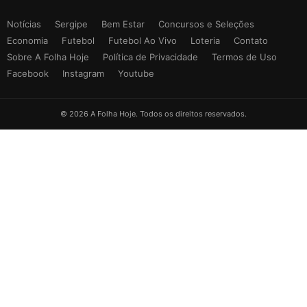
Notícias
Sergipe
Bem Estar
Concursos e Seleções
Economia
Futebol
Futebol Ao Vivo
Loteria
Contato
Sobre A Folha Hoje
Política de Privacidade
Termos de Uso
Facebook
Instagram
Youtube
© 2026 A Folha Hoje. Todos os direitos reservados.