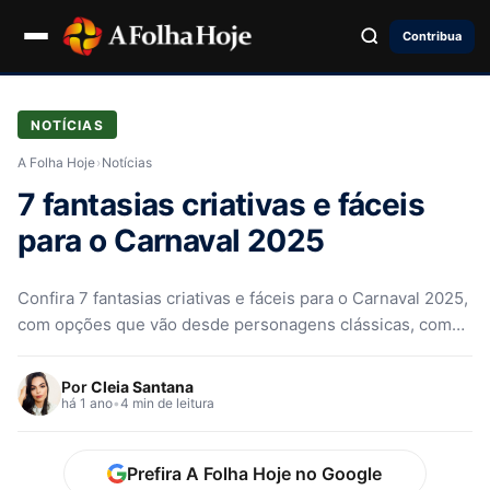
Contribua
NOTÍCIAS
A Folha Hoje
›
Notícias
7 fantasias criativas e fáceis
para o Carnaval 2025
Confira 7 fantasias criativas e fáceis para o Carnaval 2025,
com opções que vão desde personagens clássicas, como
as Meninas Superpoderosas, até tendências como cowgirl
e fantasias de frutas tropicais.
Por
Cleia Santana
há 1 ano
•
4 min de leitura
Prefira A Folha Hoje no Google