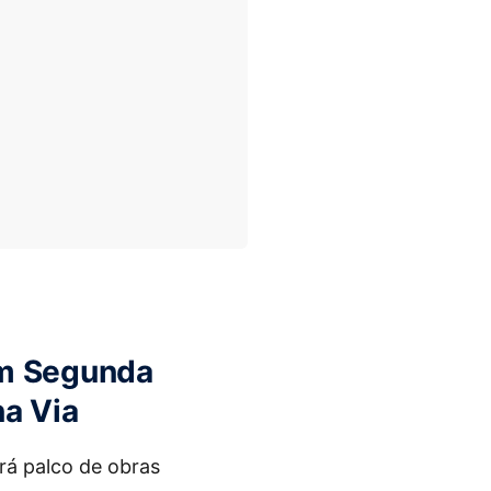
am Segunda
na Via
erá palco de obras