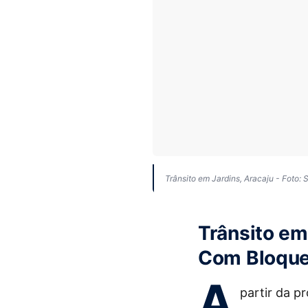
Trânsito em Jardins, Aracaju - Foto:
Trânsito e
Com Bloquei
A
partir da p