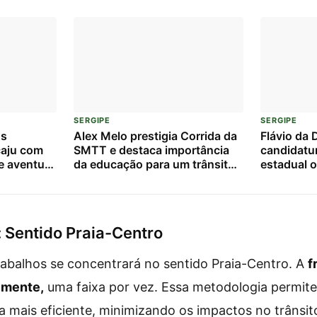
SERGIPE
SERGIPE
os
Alex Melo prestigia Corrida da
Flávio da 
aju com
SMTT e destaca importância
candidatu
e aventura
da educação para um trânsito
estadual o
rianças
mais seguro
: Sentido Praia-Centro
 trabalhos se concentrará no sentido Praia-Centro. A
f
lmente,
uma faixa por vez. Essa metodologia permite
 mais eficiente, minimizando os impactos no trânsito