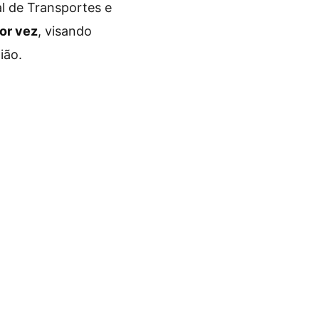
al de Transportes e
or vez
, visando
ião.