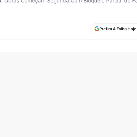
aju: Obras Começam Segunda Com Bloqueio Parcial de F
Prefira A Folha Hoj