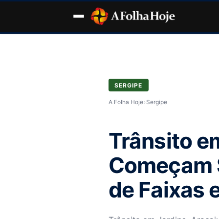
SERGIPE
A Folha Hoje
›
Sergipe
Trânsito e
Começam S
de Faixas 