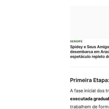
SERGIPE
Spidey e Seus Amig
desembarca em Arac
espetáculo repleto d
e diversão para as c
Primeira Etapa
A fase inicial dos
executada gradua
trabalhem de forma