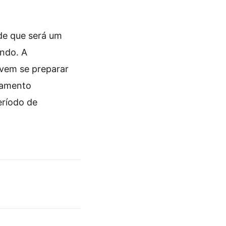
de que será um
indo. A
evem se preparar
jamento
eríodo de