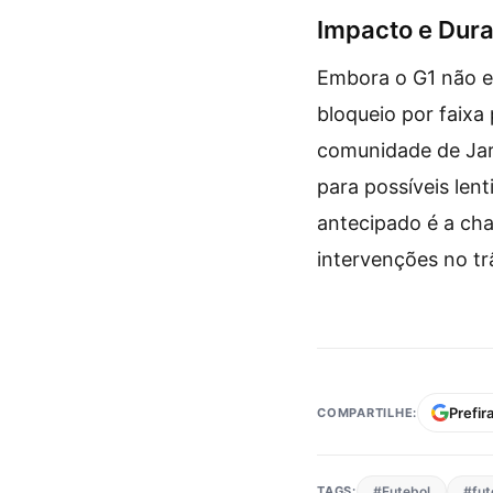
Impacto e Dur
Embora o G1 não e
bloqueio por faixa
comunidade de Jard
para possíveis len
antecipado é a cha
intervenções no tr
Prefir
COMPARTILHE:
TAGS:
#Futebol
#fut