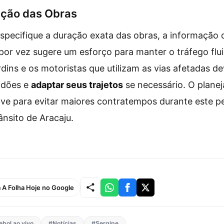
ação das Obras
specifique a duração exata das obras, a informação 
 por vez sugere um esforço para manter o tráfego flu
ins e os motoristas que utilizam as vias afetadas d
tidões e
adaptar seus trajetos
se necessário. O plane
ve para evitar maiores contratempos durante este p
ânsito de Aracaju.
a A Folha Hoje no Google
ebol ao vivo
#Notícias
#Sergipe