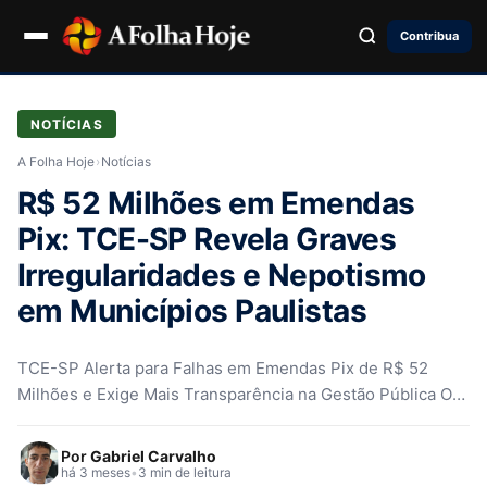
Contribua
NOTÍCIAS
A Folha Hoje
›
Notícias
R$ 52 Milhões em Emendas
Pix: TCE-SP Revela Graves
Irregularidades e Nepotismo
em Municípios Paulistas
TCE-SP Alerta para Falhas em Emendas Pix de R$ 52
Milhões e Exige Mais Transparência na Gestão Pública O
Tribunal…
Por
Gabriel Carvalho
há 3 meses
•
3 min de leitura