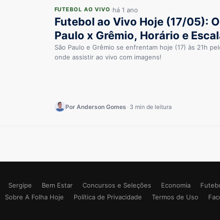
há 1 ano
FUTEBOL AO VIVO
Futebol ao Vivo Hoje (17/05): O
Paulo x Grêmio, Horário e Esca
São Paulo e Grêmio se enfrentam hoje (17) às 21h pelo
onde assistir ao vivo com imagens!
Por Anderson Gomes
•
3 min de leitura
Sergipe
Bem Estar
Concursos e Seleções
Economia
Futeb
Sobre A Folha Hoje
Política de Privacidade
Termos de Uso
Fac