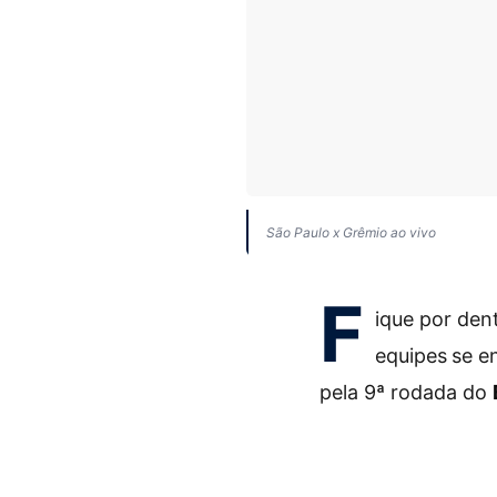
São Paulo x Grêmio ao vivo
F
ique por den
equipes
se e
pela 9ª rodada do