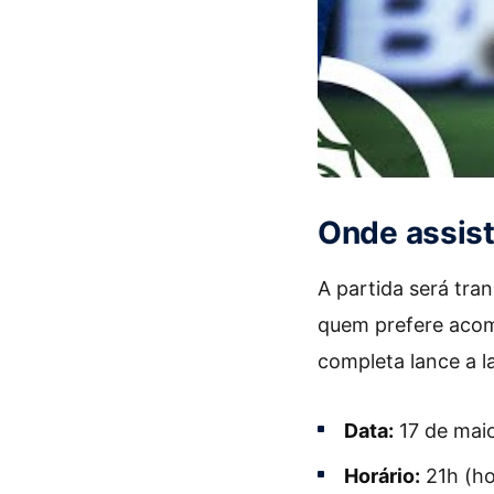
Onde assist
A partida será tra
quem prefere acom
completa lance a l
Data:
17 de mai
Horário:
21h (hor