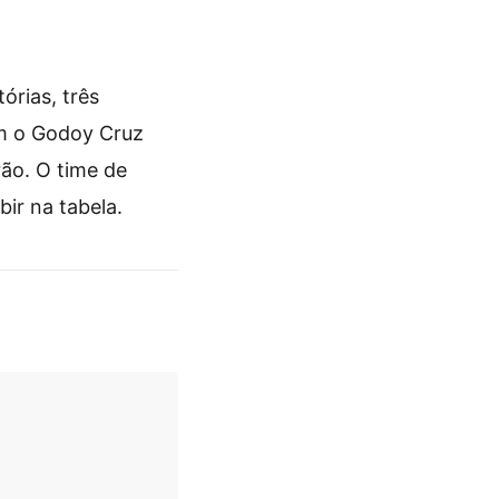
rias, três
om o Godoy Cruz
rão. O time de
ir na tabela.