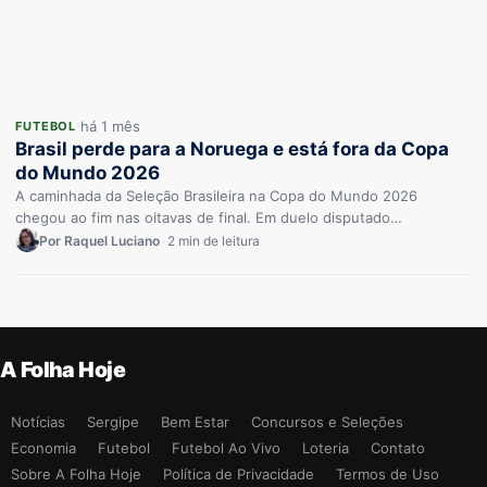
há 1 mês
FUTEBOL
Brasil perde para a Noruega e está fora da Copa
do Mundo 2026
A caminhada da Seleção Brasileira na Copa do Mundo 2026
chegou ao fim nas oitavas de final. Em duelo disputado…
Por Raquel Luciano
•
2 min de leitura
A Folha Hoje
Notícias
Sergipe
Bem Estar
Concursos e Seleções
Economia
Futebol
Futebol Ao Vivo
Loteria
Contato
Sobre A Folha Hoje
Política de Privacidade
Termos de Uso