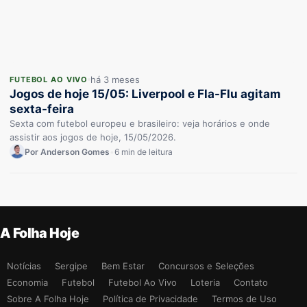
há 3 meses
FUTEBOL AO VIVO
Jogos de hoje 15/05: Liverpool e Fla-Flu agitam
sexta-feira
Sexta com futebol europeu e brasileiro: veja horários e onde
assistir aos jogos de hoje, 15/05/2026.
Por Anderson Gomes
•
6 min de leitura
A Folha Hoje
Notícias
Sergipe
Bem Estar
Concursos e Seleções
Economia
Futebol
Futebol Ao Vivo
Loteria
Contato
Sobre A Folha Hoje
Política de Privacidade
Termos de Uso