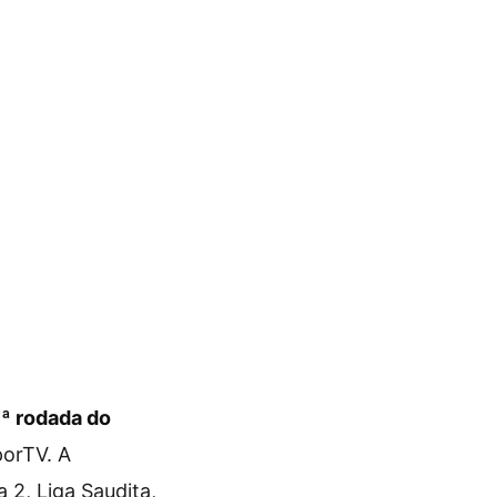
1ª rodada do
porTV. A
 2, Liga Saudita,