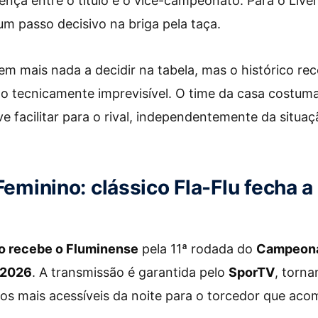
ença entre o título e o vice-campeonato. Para o Liver
um passo decisivo na briga pela taça.
tem mais nada a decidir na tabela, mas o histórico rec
lo tecnicamente imprevisível. O time da casa costu
ve facilitar para o rival, independentemente da situa
Feminino: clássico Fla-Flu fecha a
 recebe o Fluminense
pela 11ª rodada do
Campeonat
 2026
. A transmissão é garantida pelo
SporTV
, torna
os mais acessíveis da noite para o torcedor que aco