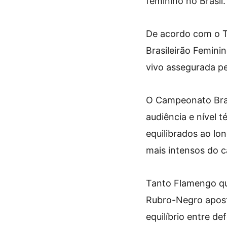
feminino no Brasil.
De acordo com o T
Brasileirão Femini
vivo assegurada p
O Campeonato Bras
audiência e nível t
equilibrados ao lo
mais intensos do c
Tanto Flamengo qu
Rubro-Negro aposta
equilíbrio entre de