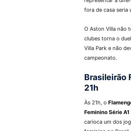
representar a difer
fora de casa seria 
O Aston Villa não 
clubes torna o due
Villa Park e não de
campeonato.
Brasileirão 
21h
Às 21h, o
Flamengo
Feminino Série A1
carioca um dos jog