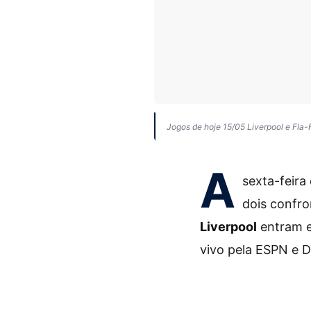
Jogos de hoje 15/05 Liverpool e Fla-F
A
sexta-feir
dois confro
Liverpool
entram 
vivo pela ESPN e D