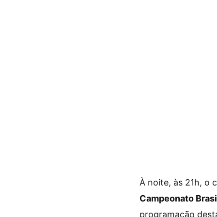
À noite, às 21h, o 
Campeonato Brasil
programação desta s