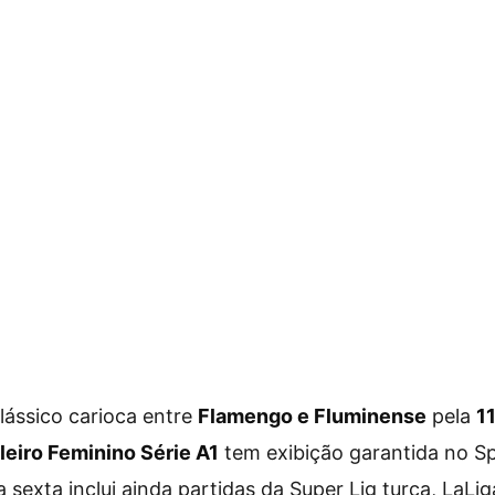
clássico carioca entre
Flamengo e Fluminense
pela
1
eiro Feminino Série A1
tem exibição garantida no S
exta inclui ainda partidas da Super Lig turca, LaLiga