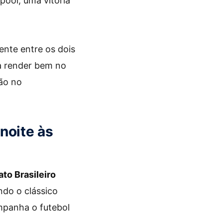
pool, uma vitória
ente entre os dois
ma render bem no
ção no
 noite às
o Brasileiro
ndo o clássico
mpanha o futebol