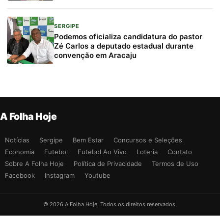
SERGIPE
Podemos oficializa candidatura do pastor
Zé Carlos a deputado estadual durante
convenção em Aracaju
A Folha Hoje
Notícias
Sergipe
Bem Estar
Concursos e Seleções
Economia
Futebol
Futebol Ao Vivo
Loteria
Contato
Sobre A Folha Hoje
Política de Privacidade
Termos de Uso
Facebook
Instagram
Youtube
© 2026 A Folha Hoje. Todos os direitos reservados.