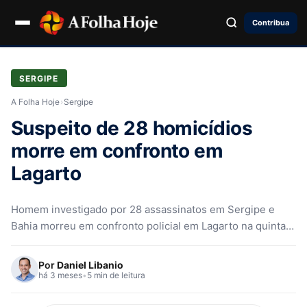
Contribua
SERGIPE
A Folha Hoje
›
Sergipe
Suspeito de 28 homicídios
morre em confronto em
Lagarto
Homem investigado por 28 assassinatos em Sergipe e
Bahia morreu em confronto policial em Lagarto na quinta-
feira. Comparsa fugiu. Veja os detalhes da operação.
Por
Daniel Libanio
há 3 meses
•
5 min de leitura