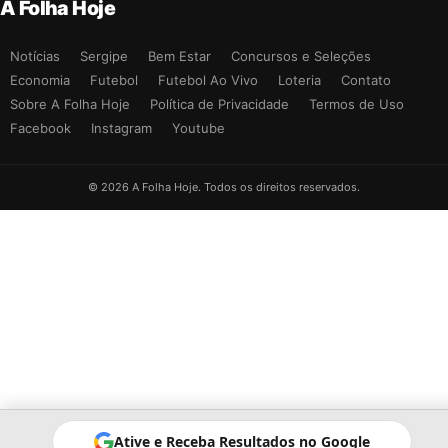
A Folha Hoje
Notícias
Sergipe
Bem Estar
Concursos e Seleções
Economia
Futebol
Futebol Ao Vivo
Loteria
Contato
Sobre A Folha Hoje
Política de Privacidade
Termos de Uso
Facebook
Instagram
Youtube
© 2026 A Folha Hoje. Todos os direitos reservados.
Ative e Receba Resultados no Google