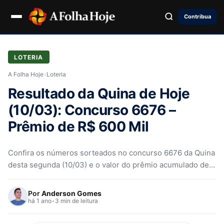
Contribua
LOTERIA
A Folha Hoje
›
Loteria
Resultado da Quina de Hoje
(10/03): Concurso 6676 –
Prêmio de R$ 600 Mil
Confira os números sorteados no concurso 6676 da Quina
desta segunda (10/03) e o valor do prêmio acumulado de
R$ 600 mil.
Por
Anderson Gomes
há 1 ano
•
3 min de leitura