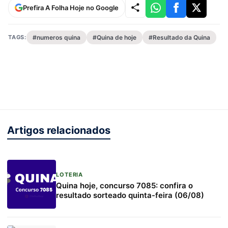
Prefira A Folha Hoje no Google
TAGS:
#numeros quina
#Quina de hoje
#Resultado da Quina
Artigos relacionados
LOTERIA
Quina hoje, concurso 7085: confira o
resultado sorteado quinta-feira (06/08)