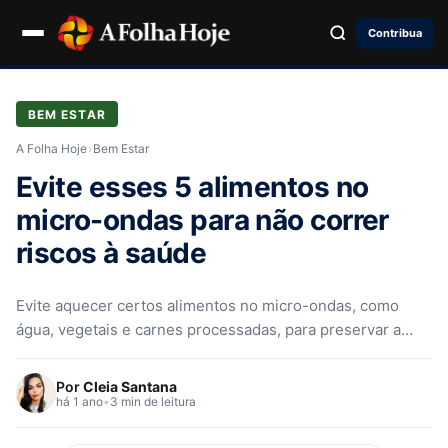
Contribua
BEM ESTAR
A Folha Hoje
›
Bem Estar
Evite esses 5 alimentos no
micro-ondas para não correr
riscos à saúde
Evite aquecer certos alimentos no micro-ondas, como
água, vegetais e carnes processadas, para preservar a
saúde e evitar acidentes.
Por
Cleia Santana
há 1 ano
•
3 min de leitura