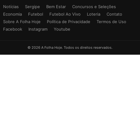
Notícias
Sergipe
Bem Estar
Concursos e Seleções
Economia
Futebol
Futebol Ao Vivo
Loteria
Contato
Sobre A Folha Hoje
Política de Privacidade
Termos de Uso
Facebook
Instagram
Youtube
© 2026 A Folha Hoje. Todos os direitos reservados.