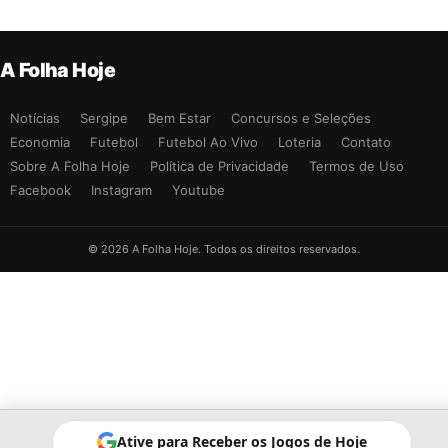
A Folha Hoje
Notícias
Sergipe
Bem Estar
Concursos e Seleções
Economia
Futebol
Futebol Ao Vivo
Loteria
Contato
Sobre A Folha Hoje
Política de Privacidade
Termos de Uso
Facebook
Instagram
Youtube
© 2026 A Folha Hoje. Todos os direitos reservados.
Ative para Receber os Jogos de Hoje