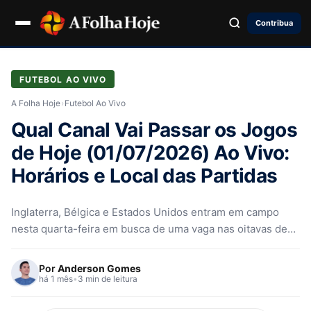
Contribua
FUTEBOL AO VIVO
A Folha Hoje
›
Futebol Ao Vivo
Qual Canal Vai Passar os Jogos
de Hoje (01/07/2026) Ao Vivo:
Horários e Local das Partidas
Inglaterra, Bélgica e Estados Unidos entram em campo
nesta quarta-feira em busca de uma vaga nas oitavas de
final da Copa do Mundo 2026
Por
Anderson Gomes
há 1 mês
•
3 min de leitura