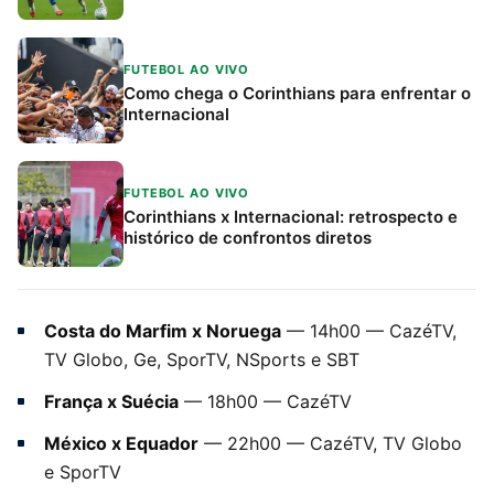
FUTEBOL AO VIVO
Como chega o Corinthians para enfrentar o
Internacional
FUTEBOL AO VIVO
Corinthians x Internacional: retrospecto e
histórico de confrontos diretos
Costa do Marfim x Noruega
— 14h00 — CazéTV,
TV Globo, Ge, SporTV, NSports e SBT
França x Suécia
— 18h00 — CazéTV
México x Equador
— 22h00 — CazéTV, TV Globo
e SporTV