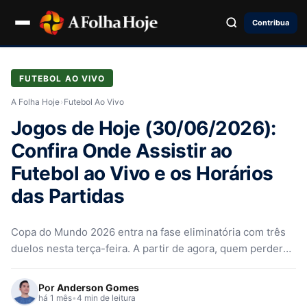
Contribua
FUTEBOL AO VIVO
A Folha Hoje
›
Futebol Ao Vivo
Jogos de Hoje (30/06/2026):
Confira Onde Assistir ao
Futebol ao Vivo e os Horários
das Partidas
Copa do Mundo 2026 entra na fase eliminatória com três
duelos nesta terça-feira. A partir de agora, quem perder
vai para casa.
Por
Anderson Gomes
há 1 mês
•
4 min de leitura