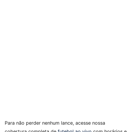
Para não perder nenhum lance, acesse nossa
cobertura completa de
futebol ao vivo
com horários e