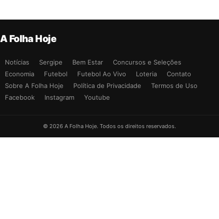
A Folha Hoje
Notícias
Sergipe
Bem Estar
Concursos e Seleções
Economia
Futebol
Futebol Ao Vivo
Loteria
Contato
Sobre A Folha Hoje
Política de Privacidade
Termos de Uso
Facebook
Instagram
Youtube
© 2026 A Folha Hoje. Todos os direitos reservados.