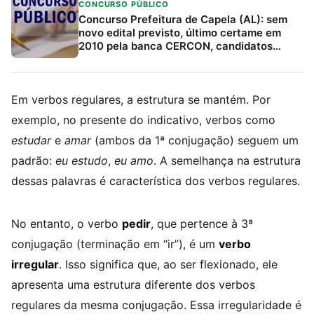
CONCURSO PÚBLICO
Concurso Prefeitura de Capela (AL): sem
novo edital previsto, último certame em
2010 pela banca CERCON, candidatos
devem acompanhar canais oficiais e
Estratégia Concursos
Em verbos regulares, a estrutura se mantém. Por
exemplo, no presente do indicativo, verbos como
estudar
e
amar
(ambos da 1ª conjugação) seguem um
padrão:
eu estudo
,
eu amo
. A semelhança na estrutura
dessas palavras é característica dos verbos regulares.
No entanto, o verbo
pedir
, que pertence à 3ª
conjugação (terminação em “ir”), é um
verbo
irregular
. Isso significa que, ao ser flexionado, ele
apresenta uma estrutura diferente dos verbos
regulares da mesma conjugação. Essa irregularidade é