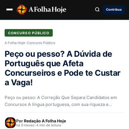
Contribua
CONCURSO PÚBLICO
A Folha Hoje
›
Concurso Público
Peço ou pesso? A Dúvida de
Português que Afeta
Concurseiros e Pode te Custar
a Vaga!
Peço ou pesso: A Correção Que Separa Candidatos em
Concursos A língua portuguesa, com sua riqueza e
complexidade, frequentemente nos…
Por
Redação A Folha Hoje
há 9 meses
•
4 min de leitura