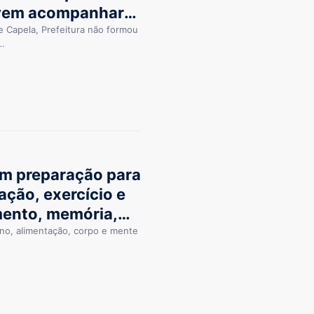
vem acompanhar
ncursos
e Capela, Prefeitura não formou
l…
em preparação para
ção, exercício e
mento, memória,
ono, alimentação, corpo e mente