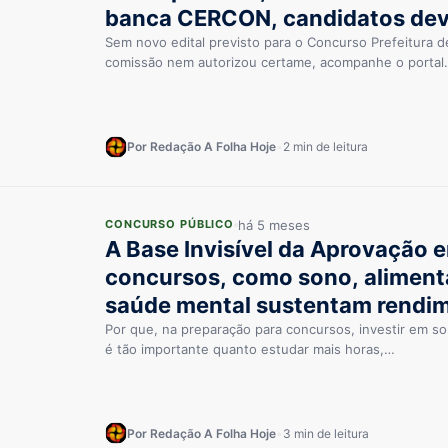
banca CERCON, candidatos de
canais oficiais e Estratégia Co
Sem novo edital previsto para o Concurso Prefeitura d
comissão nem autorizou certame, acompanhe o porta
Por Redação A Folha Hoje
•
2 min de leitura
há 5 meses
CONCURSO PÚBLICO
A Base Invisível da Aprovação 
concursos, como sono, alimenta
saúde mental sustentam rendi
foco e resiliência
Por que, na preparação para concursos, investir em s
é tão importante quanto estudar mais horas,…
Por Redação A Folha Hoje
•
3 min de leitura