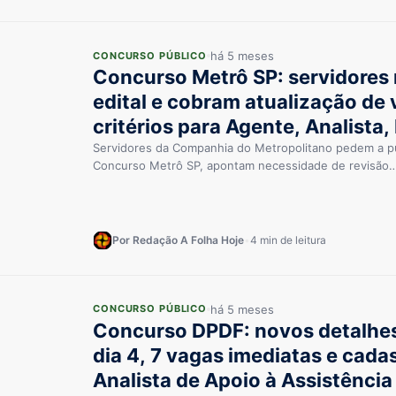
há 5 meses
CONCURSO PÚBLICO
Concurso Metrô SP: servidores
edital e cobram atualização de 
critérios para Agente, Analista,
Médico do Trabalho
Servidores da Companhia do Metropolitano pedem a pu
Concurso Metrô SP, apontam necessidade de revisão
Por Redação A Folha Hoje
•
4 min de leitura
há 5 meses
CONCURSO PÚBLICO
Concurso DPDF: novos detalhes 
dia 4, 7 vagas imediatas e cada
Analista de Apoio à Assistência 