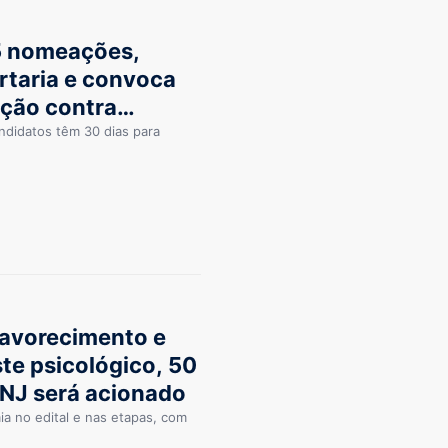
5 nomeações,
rtaria e convoca
ação contra
ndidatos têm 30 dias para
favorecimento e
te psicológico, 50
 CNJ será acionado
a no edital e nas etapas, com