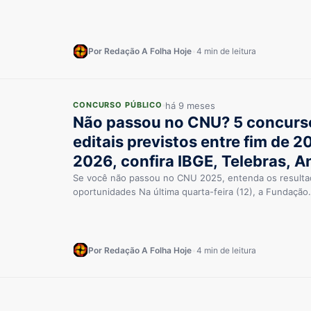
Por Redação A Folha Hoje
•
4 min de leitura
há 9 meses
CONCURSO PÚBLICO
Não passou no CNU? 5 concurs
editais previstos entre fim de 20
2026, confira IBGE, Telebras, A
TCU
Se você não passou no CNU 2025, entenda os resulta
oportunidades Na última quarta-feira (12), a Fundaçã
Por Redação A Folha Hoje
•
4 min de leitura