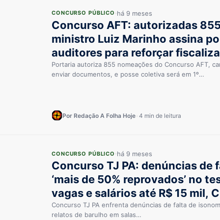
há 9 meses
CONCURSO PÚBLICO
Concurso AFT: autorizadas 85
ministro Luiz Marinho assina po
auditores para reforçar fiscaliz
trabalho infantil e escravidão
Portaria autoriza 855 nomeações do Concurso AFT, ca
enviar documentos, e posse coletiva será em 1º…
Por Redação A Folha Hoje
•
4 min de leitura
há 9 meses
CONCURSO PÚBLICO
Concurso TJ PA: denúncias de 
‘mais de 50% reprovados’ no tes
vagas e salários até R$ 15 mil,
Concurso TJ PA enfrenta denúncias de falta de isonomi
relatos de barulho em salas…