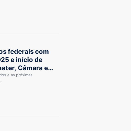
os federais com
25 e início de
nater, Câmara e
dos e as próximas
o…