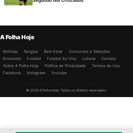
Segundo Gol Criticados
A Folha Hoje
Notícias
Sergipe
Bem Estar
Concursos e Seleções
Economia
Futebol
Futebol Ao Vivo
Loteria
Contato
Sobre A Folha Hoje
Política de Privacidade
Termos de Uso
Facebook
Instagram
Youtube
© 2026 A Folha Hoje. Todos os direitos reservados.