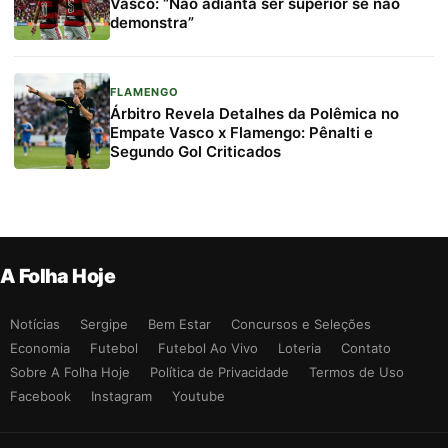
Vasco: “Não adianta ser superior se não
demonstra”
FLAMENGO
Árbitro Revela Detalhes da Polêmica no
Empate Vasco x Flamengo: Pênalti e
Segundo Gol Criticados
A Folha Hoje
Notícias
Sergipe
Bem Estar
Concursos e Seleções
Economia
Futebol
Futebol Ao Vivo
Loteria
Contato
Sobre A Folha Hoje
Política de Privacidade
Termos de Uso
Facebook
Instagram
Youtube