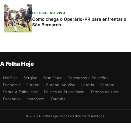
FUTEBOL AO VIVO
Como chega o Operário-PR para enfrentar o
São Bernardo
A Folha Hoje
Notícias
Sergipe
Bem Estar
Concursos e Seleções
Economia
Futebol
Futebol Ao Vivo
Loteria
Contato
Sobre A Folha Hoje
Política de Privacidade
Termos de Uso
Facebook
Instagram
Youtube
© 2026 A Folha Hoje. Todos os direitos reservados.