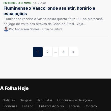
há 2 dias
FUTEBOL AO VIVO
Fluminense x Vasco: onde assistir, horário e
escalações
Fluminense recebe o Vasco nesta quarta-feira (5), no Maracanã,
no jogo de volta das oitavas da Copa do Brasil. Veja…
Por Anderson Gomes
•
2 min de leitura
1
2
…
5
»
A Folha Hoje
Notícias
Sergipe
Bem Estar
Concursos e Seleções
Economia
Futebol
Futebol Ao Vivo
Loteria
Contato