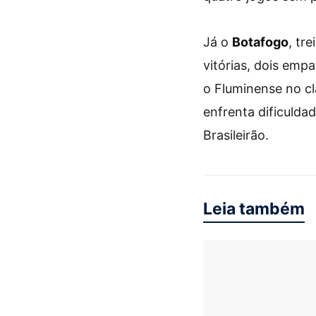
Já o
Botafogo
, tr
vitórias, dois emp
o Fluminense no cl
enfrenta dificulda
Brasileirão.
Leia também