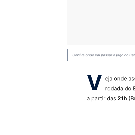
Confira onde vai passar o jogo do Ba
V
eja onde as
rodada do B
a partir das
21h
(Br