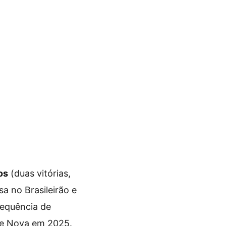
os
(duas vitórias,
a no Brasileirão e
sequência de
te Nova em 2025.