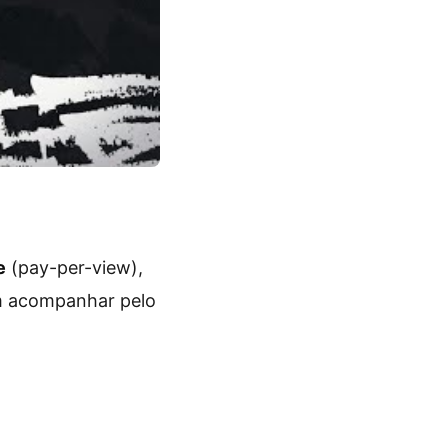
e
(pay-per-view),
m acompanhar pelo