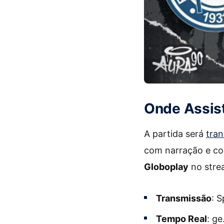
Onde Assist
A partida será
tran
com narração e co
Globoplay
no stre
Transmissão
: 
Tempo Real
: g