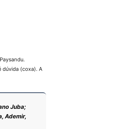
 Paysandu.
 dúvida (coxa). A
iano Juba;
a, Ademir,