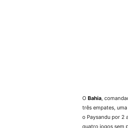
O
Bahia
, comanda
três empates, uma 
o Paysandu por 2 a
quatro jogos sem 